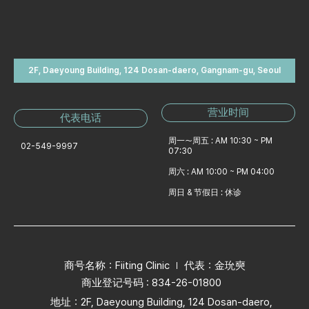
2F, Daeyoung Building, 124 Dosan-daero, Gangnam-gu, Seoul
营业时间
代表电话
周一～周五 : AM 10:30 ~ PM
02-549-9997
07:30
周六 : AM 10:00 ~ PM 04:00
周日 & 节假日 : 休诊
商号名称：Fiiting Clinic
代表：金玧奭
商业登记号码 : 834-26-01800
地址：2F, Daeyoung Building, 124 Dosan-daero,