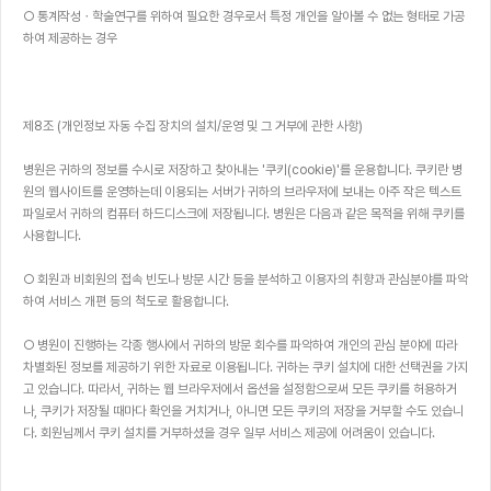
○ 통계작성ㆍ학술연구를 위하여 필요한 경우로서 특정 개인을 알아볼 수 없는 형태로 가공
하여 제공하는 경우

제8조 (개인정보 자동 수집 장치의 설치/운영 및 그 거부에 관한 사항)

병원은 귀하의 정보를 수시로 저장하고 찾아내는 '쿠키(cookie)'를 운용합니다. 쿠키란 병
원의 웹사이트를 운영하는데 이용되는 서버가 귀하의 브라우저에 보내는 아주 작은 텍스트 
파일로서 귀하의 컴퓨터 하드디스크에 저장됩니다. 병원은 다음과 같은 목적을 위해 쿠키를 
사용합니다.

○ 회원과 비회원의 접속 빈도나 방문 시간 등을 분석하고 이용자의 취향과 관심분야를 파악
하여 서비스 개편 등의 척도로 활용합니다.

○ 병원이 진행하는 각종 행사에서 귀하의 방문 회수를 파악하여 개인의 관심 분야에 따라 
차별화된 정보를 제공하기 위한 자료로 이용됩니다. 귀하는 쿠키 설치에 대한 선택권을 가지
고 있습니다. 따라서, 귀하는 웹 브라우저에서 옵션을 설정함으로써 모든 쿠키를 허용하거
나, 쿠키가 저장될 때마다 확인을 거치거나, 아니면 모든 쿠키의 저장을 거부할 수도 있습니
다. 회원님께서 쿠키 설치를 거부하셨을 경우 일부 서비스 제공에 어려움이 있습니다.
