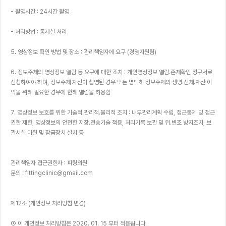
- 촬영시간 : 24시간 촬영

- 처리방법 : 통제실 처리

5. 영상정보 확인 방법 및 장소 : 관리책임자에 요구 (경영지원팀)

6. 정보주체의 영상정보 열람 등 요구에 대한 조치 : 개인영상정보 열람․존재확인 청구서로 
신청하여야 하며, 정보주체 자신이 촬영된 경우 또는 명백히 정보주체의 생명․신체․재산 이
익을 위해 필요한 경우에 한해 열람을 허용함

7. 영상정보 보호를 위한 기술적․관리적․물리적 조치 : 내부관리계획 수립, 접근통제 및 접근
권한 제한, 영상정보의 안전한 저장․전송기술 적용, 처리기록 보관 및 위․변조 방지조치, 보
관시설 마련 및 잠금장치 설치 등

관리책임자 접근권한자 : 피팅의원

문의 : fittingclinic@gmail.com

제12조 (개인정보 처리방침 변경)

① 이 개인정보 처리방침은 2020. 01. 15 부터 적용됩니다.
