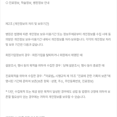
○ 진료정보, 학술정보, 병원정보 안내

제2조 (개인정보의 처리 및 보유기간)

병원은 법령에 따른 개인정보 보유·이용기간 또는 정보주체로부터 개인정보를 수집 시에 동
의받은 개인정보 보유·이용기간 내에서 개인정보를 처리·보유합니다. 각각의 개인정보 처리 
및 보유 기간은 다음과 같습니다.

회원가입정보의 경우 : 회원가입을 탈퇴하거나 회원에서 제명된 때

설문조사, 행사 등의 목적을 위하여 수집한 경우 : 당해 설문조사, 행사 등이 종료한 때

진료목적을 위하여 수집한 경우 : 『의료법』 시행규칙 제 15조 “진료에 관한 기록의 보존”에 
명시된 기간에 준하여 보존(보존 항목 : 성명, 주소, 주민등록번호, 진료정보)

* 다만, 수집목적 또는 제공 받은 목적이 달성된 경우에도 상법 등 법령의 규정에 의하여 보
존할 필요성이 있는 경우에는 귀하의 개인정보를 보유할 수 있습니다.
