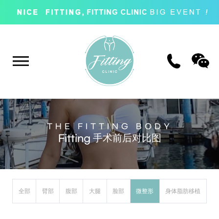
THE FITTING BODY
Fitting 手术前后对比图
全部
臂部
腹部
大腿
脸部
微整形
身体脂肪移植