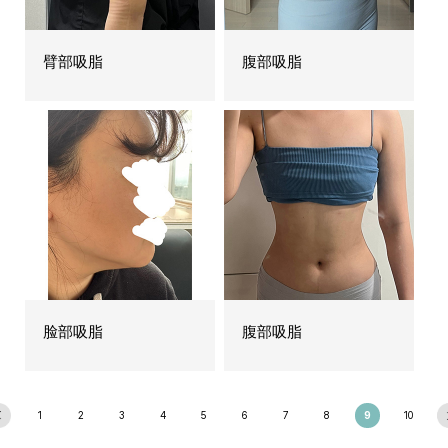
臂部吸脂
腹部吸脂
脸部吸脂
腹部吸脂
1
2
3
4
5
6
7
8
9
10