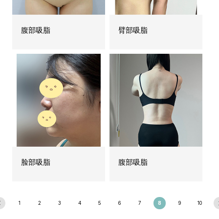
腹部吸脂
臂部吸脂
脸部吸脂
腹部吸脂
1
2
3
4
5
6
7
8
9
10