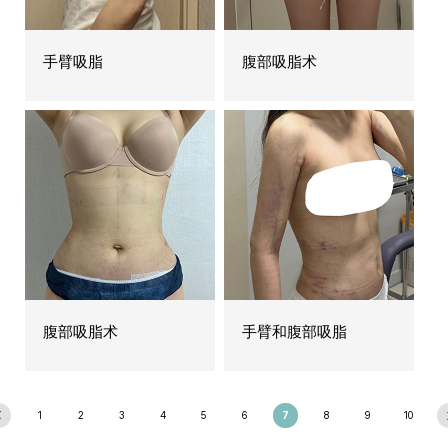
手臂吸脂
腹部吸脂术
腹部吸脂术
手臂和腹部吸脂
1
2
3
4
5
6
7
8
9
10